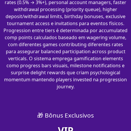
rates (0.5% → 3%+), personal account managers, faster
withdrawal processing (priority queue), higher
deposit/withdrawal limits, birthday bonuses, exclusive
tournament access e invitations para eventos físicos.
Progression entre tiers é determinada por accumulated
comp points calculados baseado em wagering volume,
com diferentes games contributing diferentes rates
para assegurar balanced participation across product
verticals. O sistema emprega gamification elements
como progress bars visuais, milestone notifications e
surprise delight rewards que criam psychological
momentum mantendo players invested na progression
journey.
🎁 Bônus Exclusivos
VIP