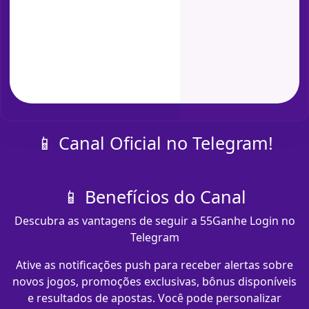
📱 Canal Oficial no Telegram!
📱 Benefícios do Canal
Descubra as vantagens de seguir a 55Ganhe Login no
Telegram
Ative as notificações push para receber alertas sobre
novos jogos, promoções exclusivas, bônus disponíveis
e resultados de apostas. Você pode personalizar