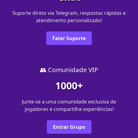
Suporte direto via Telegram, respostas rápidas e
atendimento personalizado!
Falar Suporte
👥 Comunidade VIP
1000+
Junte-se a uma comunidade exclusiva de
jogadores e compartilhe experiências!
Entrar Grupo