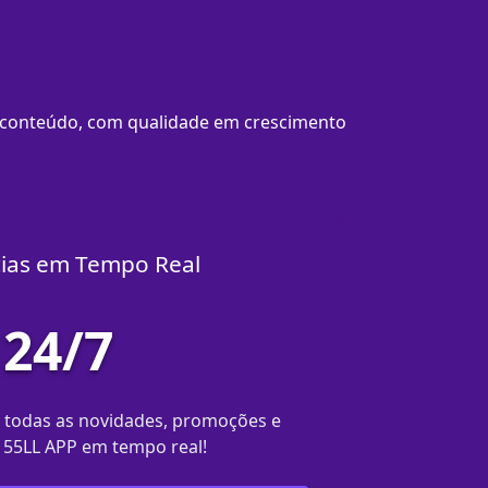
o conteúdo, com qualidade em crescimento
cias em Tempo Real
24/7
e todas as novidades, promoções e
 55LL APP em tempo real!