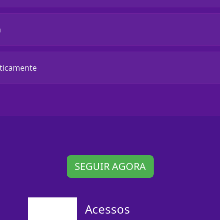
a
aticamente
SEGUIR AGORA
Acessos