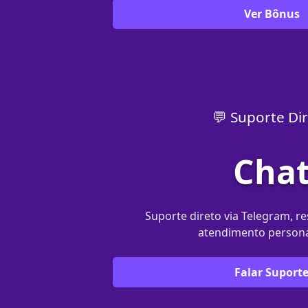
Ver Bônus
💬 Suporte Di
Cha
Suporte direto via Telegram, r
atendimento persona
Falar Suport