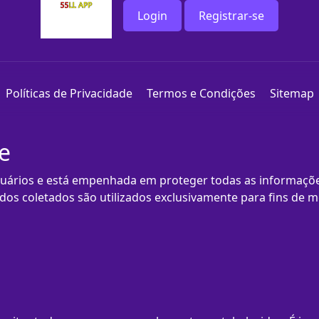
Login
Registrar-se
Políticas de Privacidade
Termos e Condições
Sitemap
de
usuários e está empenhada em proteger todas as informaçõ
os coletados são utilizados exclusivamente para fins de m