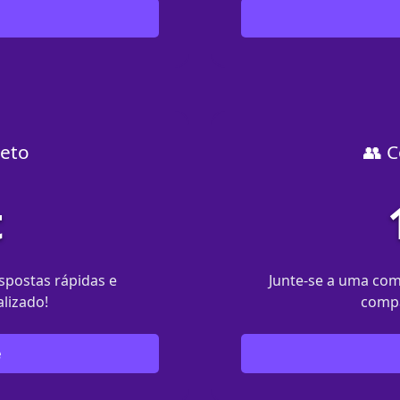
reto
👥 
t
espostas rápidas e
Junte-se a uma com
lizado!
compa
e