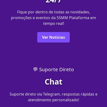
Fique por dentro de todas as novidades,
promoções e eventos da 55MM Plataforma em
tempo real!
Ver Notícias
💬 Suporte Direto
Chat
Suporte direto via Telegram, respostas rápidas e
atendimento personalizado!