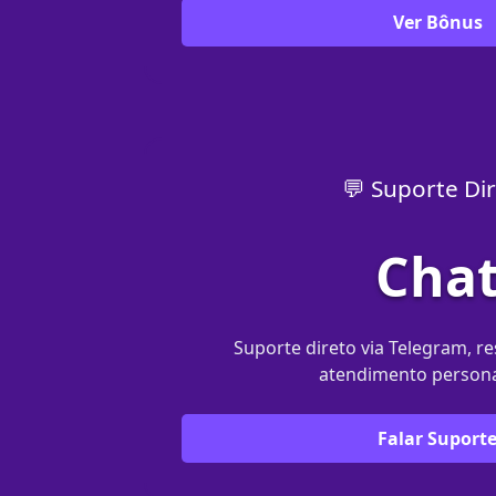
Ver Bônus
💬 Suporte Di
Cha
Suporte direto via Telegram, r
atendimento persona
Falar Suport