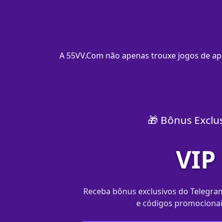
A 55VV.Com não apenas trouxe jogos de a
🎁 Bônus Exclu
VIP
Receba bônus exclusivos do Telegra
e códigos promocionai