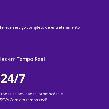
erece serviço completo de entretenimento
cias em Tempo Real
24/7
e todas as novidades, promoções e
 55VV.Com em tempo real!