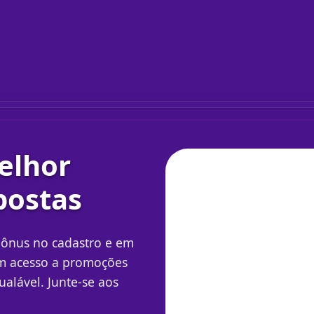
elhor
postas
bônus no cadastro e em
em acesso a promoções
ualável. Junte-se aos