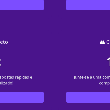
reto
👥 
t
espostas rápidas e
Junte-se a uma com
lizado!
compa
e