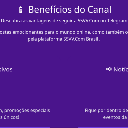
📱 Benefícios do Canal
Descubra as vantagens de seguir a 55VV.Com no Telegram
postas emocionantes para o mundo online, como também of
pela plataforma 55VV.Com Brasil .
sivos
📢 Notí
m, promoções especiais
Fique por dentro d
s únicos!
eventos da