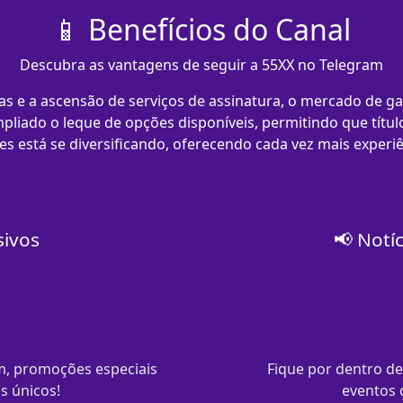
📱 Benefícios do Canal
Descubra as vantagens de seguir a 55XX no Telegram
as e a ascensão de serviços de assinatura, o mercado de 
liado o leque de opções disponíveis, permitindo que tít
 está se diversificando, oferecendo cada vez mais experiê
sivos
📢 Notí
m, promoções especiais
Fique por dentro d
s únicos!
eventos 