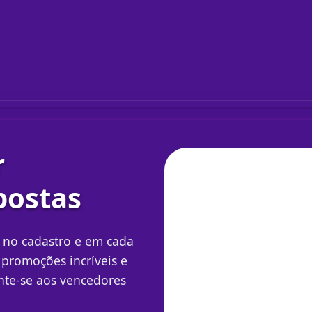
r
postas
 no cadastro e em cada
 promoções incríveis e
unte-se aos vencedores