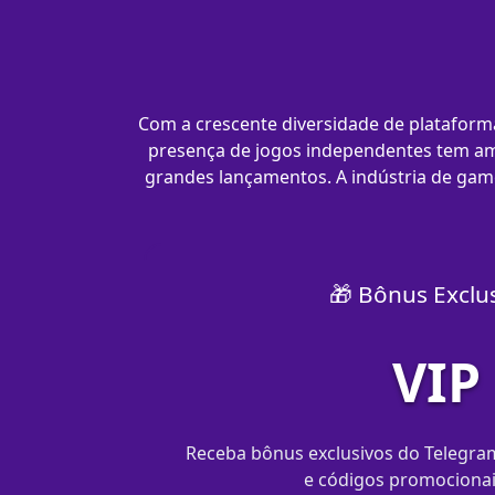
Com a crescente diversidade de plataform
presença de jogos independentes tem amp
grandes lançamentos. A indústria de games
🎁 Bônus Exclu
VIP
Receba bônus exclusivos do Telegra
e códigos promocionai