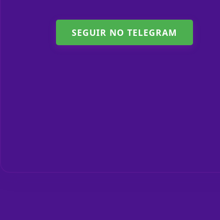
SEGUIR NO TELEGRAM