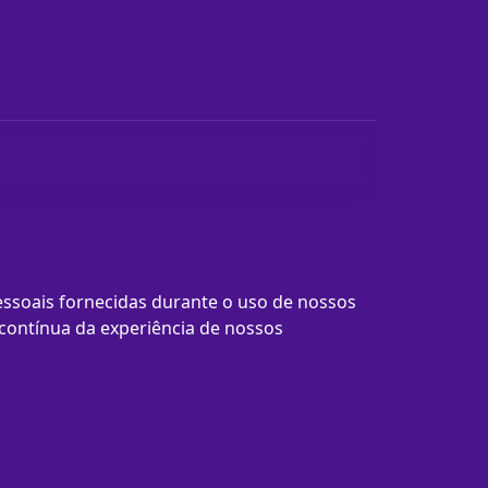
essoais fornecidas durante o uso de nossos
 contínua da experiência de nossos