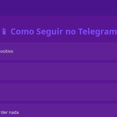
📱 Como Seguir no Telegram
ositivo
erder nada