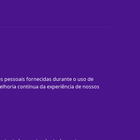
s pessoais fornecidas durante o uso de
elhoria contínua da experiência de nossos