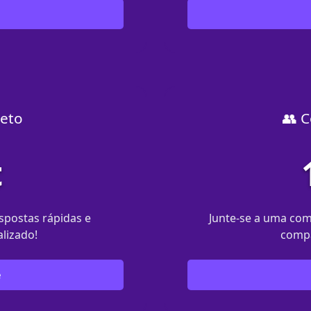
reto
👥 
t
espostas rápidas e
Junte-se a uma com
lizado!
compa
e