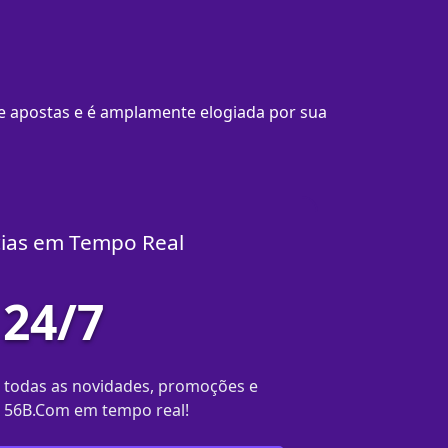
de apostas e é amplamente elogiada por sua
cias em Tempo Real
24/7
e todas as novidades, promoções e
 56B.Com em tempo real!