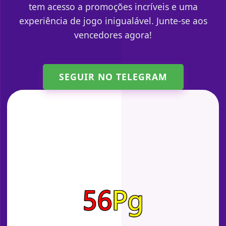
tem acesso a promoções incríveis e uma
experiência de jogo inigualável. Junte-se aos
vencedores agora!
SEGUIR NO TELEGRAM