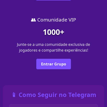
👥 Comunidade VIP
1000+
Junte-se a uma comunidade exclusiva de
jogadores e compartilhe experiências!
Entrar Grupo
📱 Como Seguir no Telegram