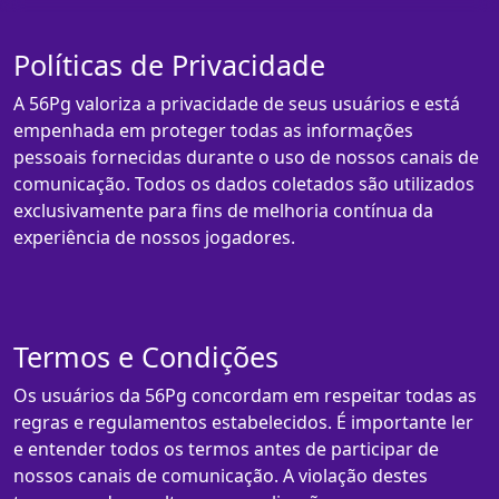
Políticas de Privacidade
A 56Pg valoriza a privacidade de seus usuários e está
empenhada em proteger todas as informações
pessoais fornecidas durante o uso de nossos canais de
comunicação. Todos os dados coletados são utilizados
exclusivamente para fins de melhoria contínua da
experiência de nossos jogadores.
Termos e Condições
Os usuários da 56Pg concordam em respeitar todas as
regras e regulamentos estabelecidos. É importante ler
e entender todos os termos antes de participar de
nossos canais de comunicação. A violação destes