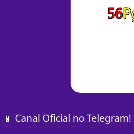
📱 Canal Oficial no Telegram!