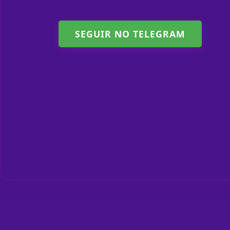
SEGUIR NO TELEGRAM