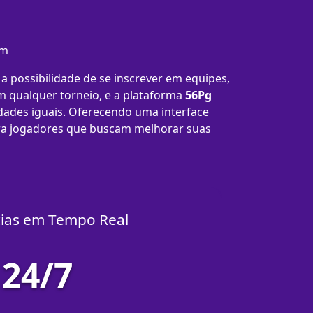
am
 possibilidade de se inscrever em equipes,
em qualquer torneio, e a plataforma
56Pg
dades iguais. Oferecendo uma interface
ara jogadores que buscam melhorar suas
cias em Tempo Real
24/7