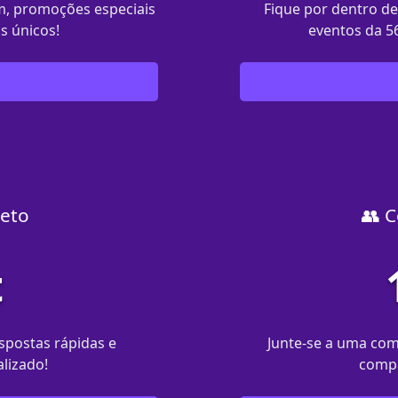
m, promoções especiais
Fique por dentro d
s únicos!
eventos da 5
reto
👥 
t
espostas rápidas e
Junte-se a uma com
lizado!
compa