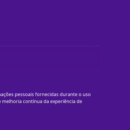
mações pessoais fornecidas durante o uso
e melhoria contínua da experiência de