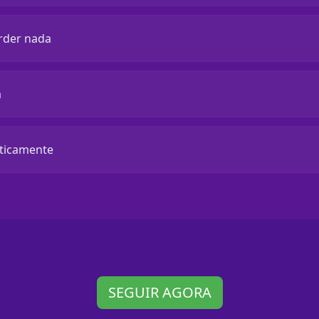
erder nada
a
aticamente
SEGUIR AGORA