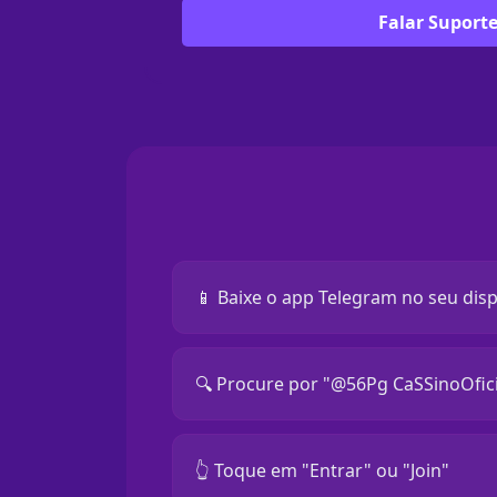
Falar Suport
📱 Baixe o app Telegram no seu disp
🔍 Procure por "@56Pg CaSSinoOfici
👆 Toque em "Entrar" ou "Join"