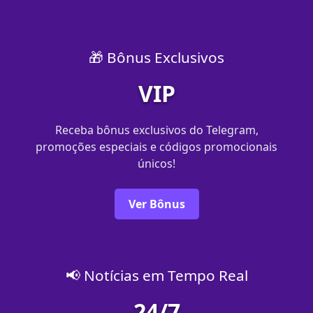
🎁 Bônus Exclusivos
VIP
Receba bônus exclusivos do Telegram,
promoções especiais e códigos promocionais
únicos!
Ver Bônus
📢 Notícias em Tempo Real
24/7