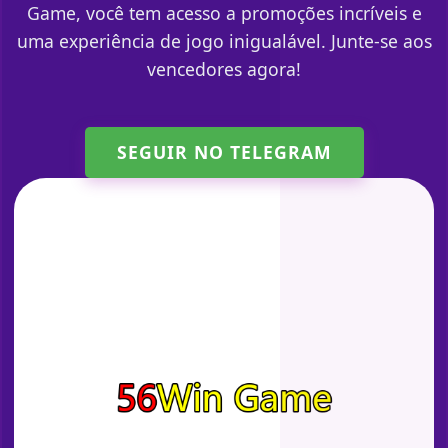
Game, você tem acesso a promoções incríveis e
uma experiência de jogo inigualável. Junte-se aos
vencedores agora!
SEGUIR NO TELEGRAM