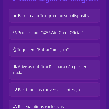
📱 Baixe o app Telegram no seu dispositivo
🔍 Procure por "@56Win GameOficial"
👆 Toque em "Entrar" ou "Join"
🔔 Ative as notificações para não perder
nada
💬 Participe das conversas e interaja
🎁 Receba bônus exclusivos