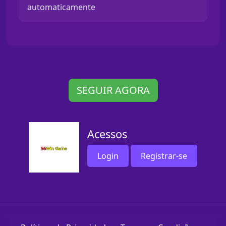
automaticamente
SEGUIR AGORA
Acessos
Login
Registrar-se