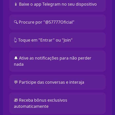
📱 Baixe o app Telegram no seu dispositivo
🔍 Procure por "@57777Oficial"
👆 Toque em "Entrar" ou "Join"
🔔 Ative as notificações para não perder
nada
💬 Participe das conversas e interaja
🎁 Receba bônus exclusivos
automaticamente