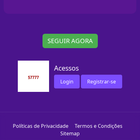
SEGUIR AGORA
Acessos
Login
Registrar-se
Políticas de Privacidade
Termos e Condições
Sitemap