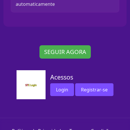
automaticamente
SEGUIR AGORA
Acessos
Login
Registrar-se