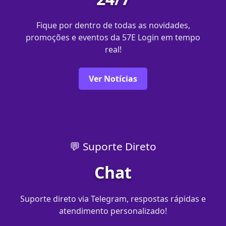
Fique por dentro de todas as novidades,
promoções e eventos da 57E Login em tempo
real!
Ver Notícias
💬 Suporte Direto
Chat
Suporte direto via Telegram, respostas rápidas e
atendimento personalizado!