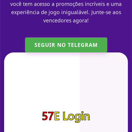
você tem acesso a promoções incríveis e uma
experiência de jogo inigualável. Junte-se aos
vencedores agora!
SEGUIR NO TELEGRAM