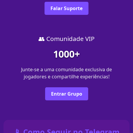
Falar Suporte
👥 Comunidade VIP
1000+
Junte-se a uma comunidade exclusiva de
jogadores e compartilhe experiências!
Entrar Grupo
📱 Como Seguir no Telegram