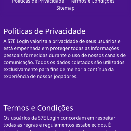
Políticas de Privacidade
Termos e Condições
Sitemap
Políticas de Privacidade
A 57E Login valoriza a privacidade de seus usuários e
está empenhada em proteger todas as informações
pessoais fornecidas durante o uso de nossos canais de
comunicação. Todos os dados coletados são utilizados
exclusivamente para fins de melhoria contínua da
experiência de nossos jogadores.
Termos e Condições
Os usuários da 57E Login concordam em respeitar
todas as regras e regulamentos estabelecidos. É