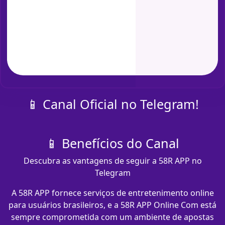
📱 Canal Oficial no Telegram!
📱 Benefícios do Canal
Descubra as vantagens de seguir a 58R APP no
Telegram
A 58R APP fornece serviços de entretenimento online
para usuários brasileiros, e a 58R APP Online Com está
sempre comprometida com um ambiente de apostas