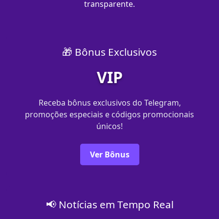
transparente.
🎁 Bônus Exclusivos
VIP
Receba bônus exclusivos do Telegram,
promoções especiais e códigos promocionais
únicos!
Ver Bônus
📢 Notícias em Tempo Real