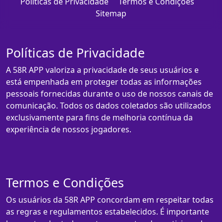
Políticas de Privacidade
Termos e Condições
Sitemap
Políticas de Privacidade
A 58R APP valoriza a privacidade de seus usuários e
está empenhada em proteger todas as informações
pessoais fornecidas durante o uso de nossos canais de
comunicação. Todos os dados coletados são utilizados
exclusivamente para fins de melhoria contínua da
experiência de nossos jogadores.
Termos e Condições
Os usuários da 58R APP concordam em respeitar todas
as regras e regulamentos estabelecidos. É importante