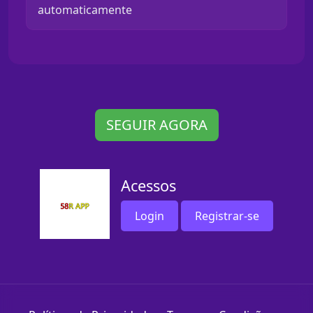
automaticamente
SEGUIR AGORA
Acessos
Login
Registrar-se