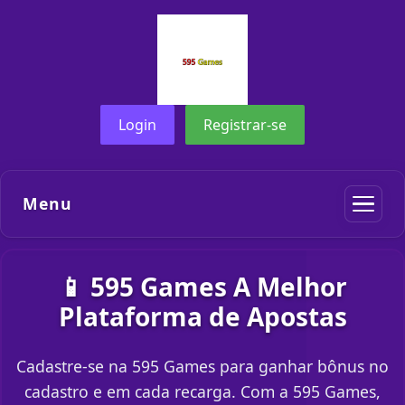
Login
Registrar-se
Menu
📱 595 Games A Melhor
Plataforma de Apostas
Cadastre-se na 595 Games para ganhar bônus no
cadastro e em cada recarga. Com a 595 Games,