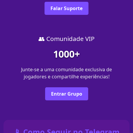
Falar Suporte
👥 Comunidade VIP
1000+
Junte-se a uma comunidade exclusiva de
jogadores e compartilhe experiências!
Entrar Grupo
📱 Como Seguir no Telegram