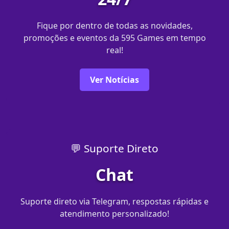
Fique por dentro de todas as novidades,
promoções e eventos da 595 Games em tempo
real!
Ver Notícias
💬 Suporte Direto
Chat
Suporte direto via Telegram, respostas rápidas e
atendimento personalizado!