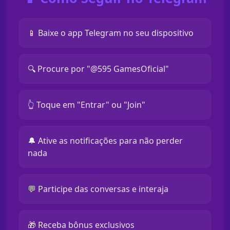
📱 Baixe o app Telegram no seu dispositivo
🔍 Procure por "@595 GamesOficial"
👆 Toque em "Entrar" ou "Join"
🔔 Ative as notificações para não perder
nada
💬 Participe das conversas e interaja
🎁 Receba bônus exclusivos