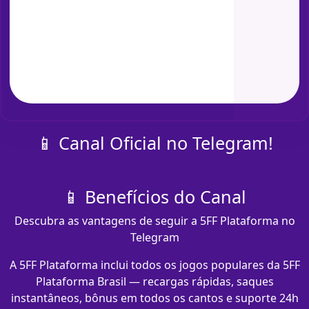
📱 Canal Oficial no Telegram!
📱 Benefícios do Canal
Descubra as vantagens de seguir a 5FF Plataforma no
Telegram
A 5FF Plataforma inclui todos os jogos populares da 5FF
Plataforma Brasil — recargas rápidas, saques
instantâneos, bônus em todos os cantos e suporte 24h