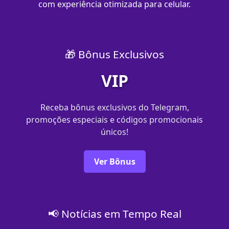
com experiência otimizada para celular.
🎁 Bônus Exclusivos
VIP
Receba bônus exclusivos do Telegram,
promoções especiais e códigos promocionais
únicos!
Ver Bônus
📢 Notícias em Tempo Real