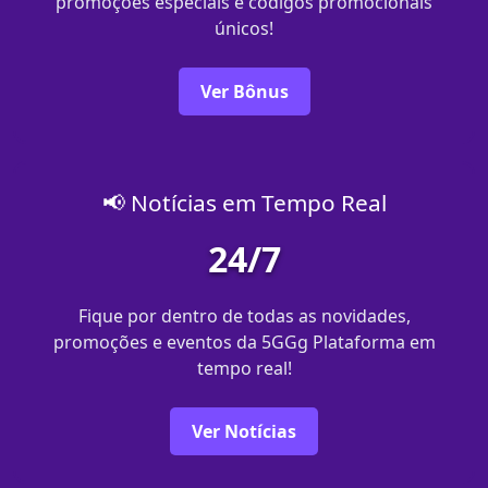
promoções especiais e códigos promocionais
únicos!
Ver Bônus
📢 Notícias em Tempo Real
24/7
Fique por dentro de todas as novidades,
promoções e eventos da 5GGg Plataforma em
tempo real!
Ver Notícias