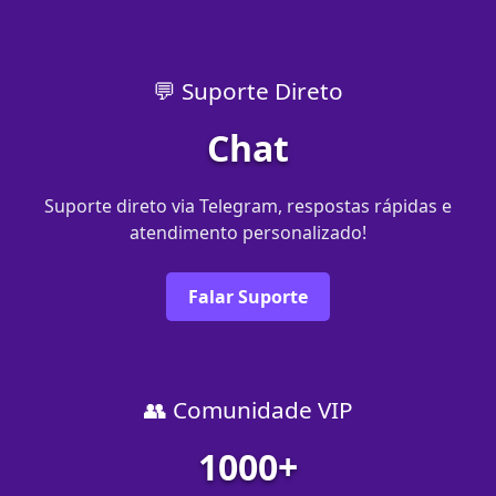
💬 Suporte Direto
Chat
Suporte direto via Telegram, respostas rápidas e
atendimento personalizado!
Falar Suporte
👥 Comunidade VIP
1000+