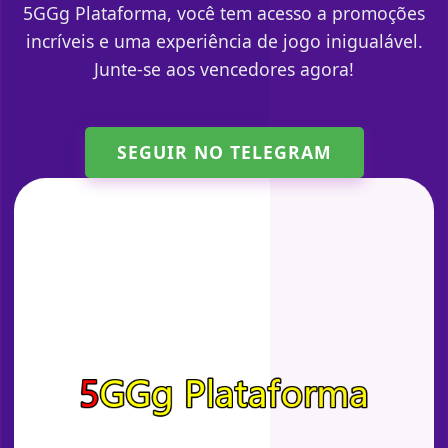
5GGg Plataforma, você tem acesso a promoções
incríveis e uma experiência de jogo inigualável.
Junte-se aos vencedores agora!
SEGUIR NO TELEGRAM