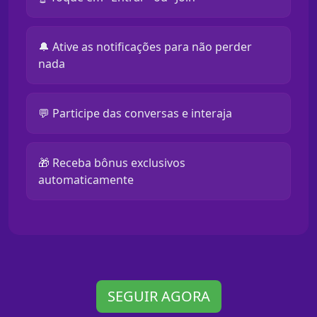
🔔 Ative as notificações para não perder
nada
💬 Participe das conversas e interaja
🎁 Receba bônus exclusivos
automaticamente
SEGUIR AGORA