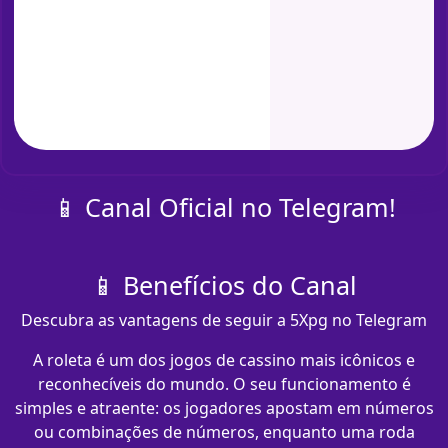
📱 Canal Oficial no Telegram!
📱 Benefícios do Canal
Descubra as vantagens de seguir a 5Xpg no Telegram
A roleta é um dos jogos de cassino mais icônicos e
reconhecíveis do mundo. O seu funcionamento é
simples e atraente: os jogadores apostam em números
ou combinações de números, enquanto uma roda