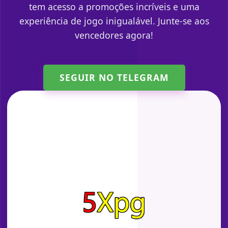
tem acesso a promoções incríveis e uma
experiência de jogo inigualável. Junte-se aos
vencedores agora!
SEGUIR NO TELEGRAM