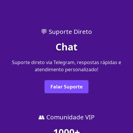
💬 Suporte Direto
Chat
Suporte direto via Telegram, respostas rápidas e
atendimento personalizado!
Falar Suporte
👥 Comunidade VIP
1000+