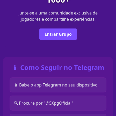
Junte-se a uma comunidade exclusiva de
jogadores e compartilhe experiências!
Entrar Grupo
📱 Como Seguir no Telegram
📱 Baixe o app Telegram no seu dispositivo
🔍 Procure por "@5XpgOficial"