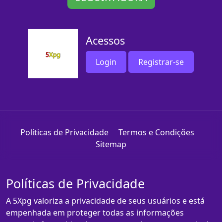
Acessos
Login
Registrar-se
Políticas de Privacidade
Termos e Condições
Sitemap
Políticas de Privacidade
A 5Xpg valoriza a privacidade de seus usuários e está
empenhada em proteger todas as informações