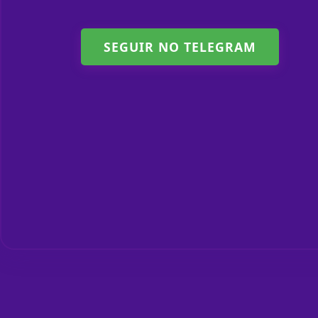
SEGUIR NO TELEGRAM