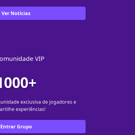
Ver Notícias
Comunidade VIP
1000+
unidade exclusiva de jogadores e
rtilhe experiências!
Entrar Grupo