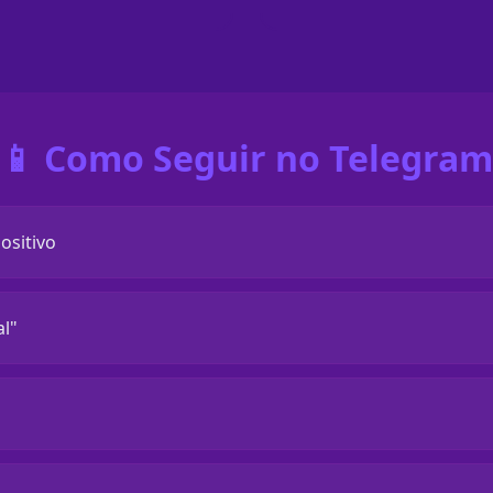
📱 Como Seguir no Telegram
ositivo
l"