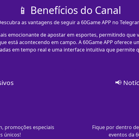
📱 Benefícios do Canal
escubra as vantagens de seguir a 60Game APP no Telegr
ais emocionante de apostar em esportes, permitindo que 
e está acontecendo em campo. A 60Game APP oferece uma
adas em tempo real e uma interface intuitiva que permite 
sivos
📢 Notí
m, promoções especiais
Fique por dentro d
s únicos!
eventos da 