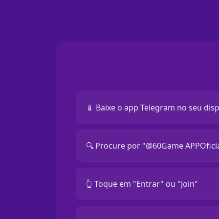
📱 Baixe o app Telegram no seu disp
🔍 Procure por "@60Game APPOficia
👆 Toque em "Entrar" ou "Join"