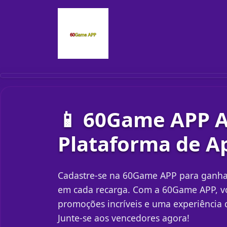
📱 60Game APP 
Plataforma de A
Cadastre-se na 60Game APP para ganha
em cada recarga. Com a 60Game APP, v
promoções incríveis e uma experiência d
Junte-se aos vencedores agora!