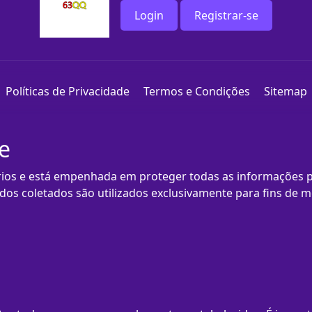
Login
Registrar-se
Políticas de Privacidade
Termos e Condições
Sitemap
de
ários e está empenhada em proteger todas as informações p
os coletados são utilizados exclusivamente para fins de m