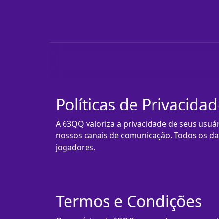
Políticas de Privacida
A 63QQ valoriza a privacidade de seus usu
nossos canais de comunicação. Todos os dad
jogadores.
Termos e Condições