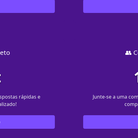
reto
👥 
t
espostas rápidas e
Junte-se a uma com
lizado!
compa
e