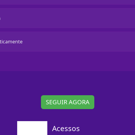
a
aticamente
SEGUIR AGORA
Acessos