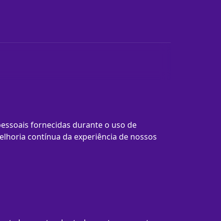
essoais fornecidas durante o uso de
elhoria contínua da experiência de nossos