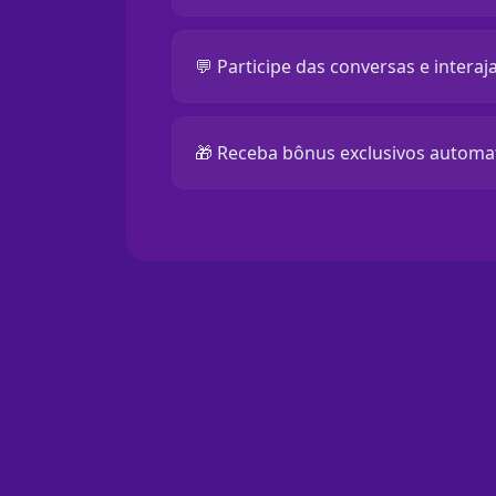
💬 Participe das conversas e interaj
🎁 Receba bônus exclusivos autom