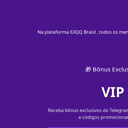
Na plataforma 63QQ Brasil , todos os me
🎁 Bônus Exclu
VIP
Receba bônus exclusivos do Telegra
e códigos promocionai