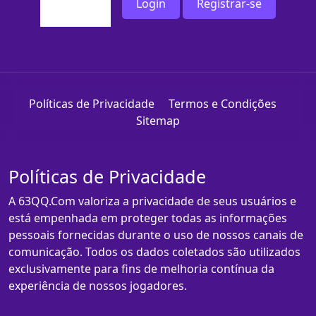
Login
Registrar-se
Políticas de Privacidade
Termos e Condições
Sitemap
Políticas de Privacidade
A 63QQ.Com valoriza a privacidade de seus usuários e
está empenhada em proteger todas as informações
pessoais fornecidas durante o uso de nossos canais de
comunicação. Todos os dados coletados são utilizados
exclusivamente para fins de melhoria contínua da
experiência de nossos jogadores.