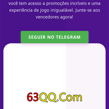
você tem acesso a promoções incríveis e uma
experiência de jogo inigualável. Junte-se aos
vencedores agora!
SEGUIR NO TELEGRAM