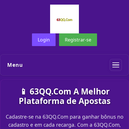
Login
Registrar-se
Menu
📱 63QQ.Com A Melhor
Plataforma de Apostas
Cadastre-se na 63QQ.Com para ganhar bônus no
cadastro e em cada recarga. Com a 63QQ.Com,