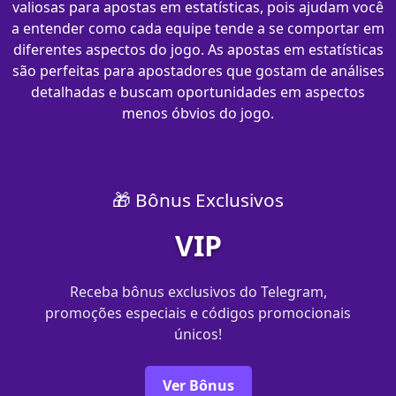
valiosas para apostas em estatísticas, pois ajudam você
a entender como cada equipe tende a se comportar em
diferentes aspectos do jogo. As apostas em estatísticas
são perfeitas para apostadores que gostam de análises
detalhadas e buscam oportunidades em aspectos
menos óbvios do jogo.
🎁 Bônus Exclusivos
VIP
Receba bônus exclusivos do Telegram,
promoções especiais e códigos promocionais
únicos!
Ver Bônus