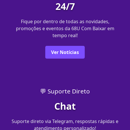
24/7
Fique por dentro de todas as novidades,
promoções e eventos da 68U Com Baixar em
tempo real!
Ver Notícias
💬 Suporte Direto
Chat
Suporte direto via Telegram, respostas rápidas e
atendimento personalizado!