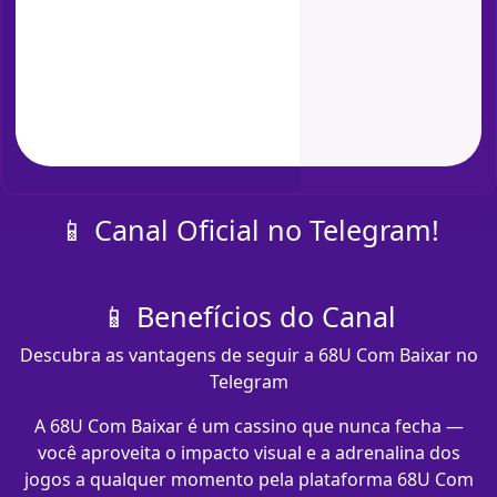
📱 Canal Oficial no Telegram!
📱 Benefícios do Canal
Descubra as vantagens de seguir a 68U Com Baixar no
Telegram
A 68U Com Baixar é um cassino que nunca fecha —
você aproveita o impacto visual e a adrenalina dos
jogos a qualquer momento pela plataforma 68U Com