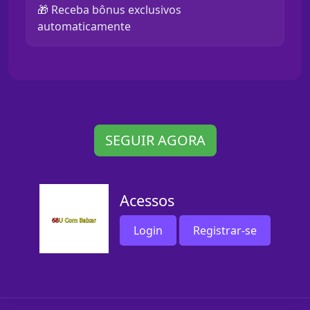
🎁 Receba bônus exclusivos
automaticamente
SEGUIR AGORA
Acessos
Login
Registrar-se