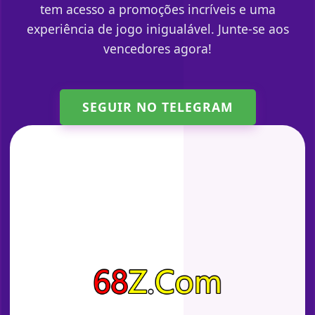
tem acesso a promoções incríveis e uma
experiência de jogo inigualável. Junte-se aos
vencedores agora!
SEGUIR NO TELEGRAM