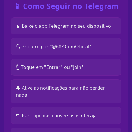
📱 Como Seguir no Telegram
📱 Baixe o app Telegram no seu dispositivo
🔍 Procure por "@68Z.ComOficial"
👆 Toque em "Entrar" ou "Join"
🔔 Ative as notificações para não perder
nada
💬 Participe das conversas e interaja