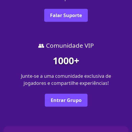
Falar Suporte
👥 Comunidade VIP
1000+
Junte-se a uma comunidade exclusiva de
jogadores e compartilhe experiências!
Entrar Grupo