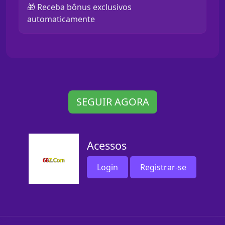
🎁 Receba bônus exclusivos
automaticamente
SEGUIR AGORA
Acessos
Login
Registrar-se