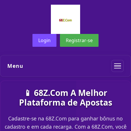
Login
Registrar-se
Menu
📱 68Z.Com A Melhor
Plataforma de Apostas
Cadastre-se na 68Z.Com para ganhar bônus no
cadastro e em cada recarga. Com a 68Z.Com, você