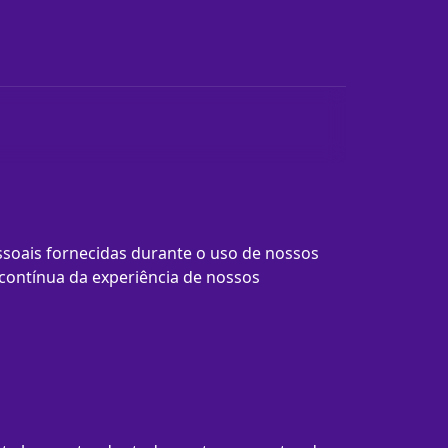
ssoais fornecidas durante o uso de nossos
 contínua da experiência de nossos