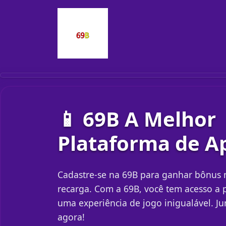
📱 69B A Melhor
Plataforma de A
Cadastre-se na 69B para ganhar bônus 
recarga. Com a 69B, você tem acesso a 
uma experiência de jogo inigualável. J
agora!