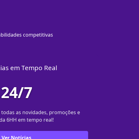
ilidades competitivas
cias em Tempo Real
24/7
e todas as novidades, promoções e
da 6HH em tempo real!
Ver Notícias