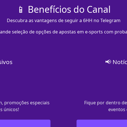
📱 Benefícios do Canal
Descubra as vantagens de seguir a 6HH no Telegram
ande seleção de opções de apostas em e-sports com probab
sivos
📢 Notí
m, promoções especiais
Fique por dentro d
s únicos!
eventos 