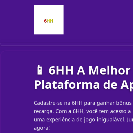
📱 6HH A Melhor
Plataforma de A
Cadastre-se na 6HH para ganhar bônus 
recarga. Com a 6HH, você tem acesso a 
uma experiência de jogo inigualável. J
agora!