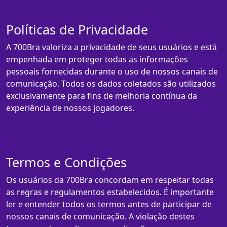
Políticas de Privacidade
A 700Bra valoriza a privacidade de seus usuários e está
empenhada em proteger todas as informações
pessoais fornecidas durante o uso de nossos canais de
comunicação. Todos os dados coletados são utilizados
exclusivamente para fins de melhoria contínua da
experiência de nossos jogadores.
Termos e Condições
Os usuários da 700Bra concordam em respeitar todas
as regras e regulamentos estabelecidos. É importante
ler e entender todos os termos antes de participar de
nossos canais de comunicação. A violação destes