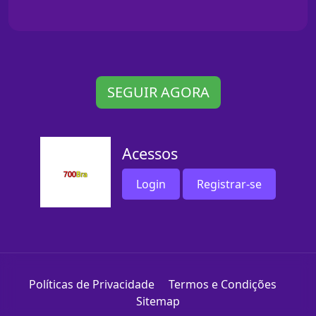
SEGUIR AGORA
Acessos
Login
Registrar-se
Políticas de Privacidade
Termos e Condições
Sitemap