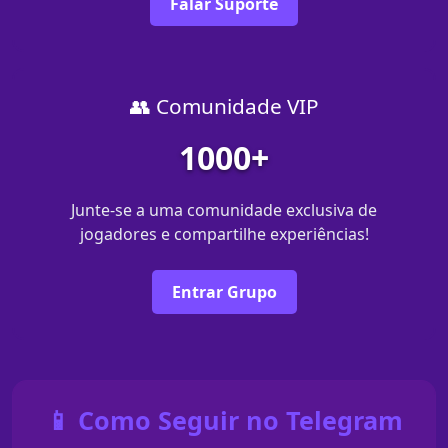
Falar Suporte
👥 Comunidade VIP
1000+
Junte-se a uma comunidade exclusiva de
jogadores e compartilhe experiências!
Entrar Grupo
📱 Como Seguir no Telegram