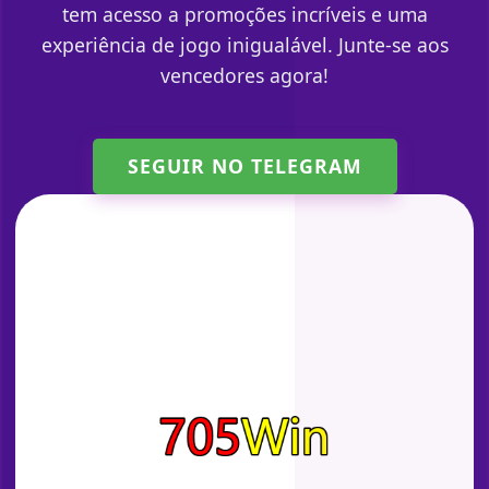
tem acesso a promoções incríveis e uma
experiência de jogo inigualável. Junte-se aos
vencedores agora!
SEGUIR NO TELEGRAM