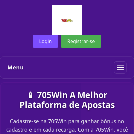
Login
Registrar-se
Menu
📱 705Win A Melhor
Plataforma de Apostas
Cadastre-se na 705Win para ganhar bônus no
cadastro e em cada recarga. Com a 705Win, você