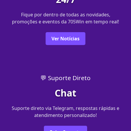
Fique por dentro de todas as novidades,
promoções e eventos da 705Win em tempo real!
Ver Notícias
💬 Suporte Direto
Chat
Suporte direto via Telegram, respostas rápidas e
atendimento personalizado!