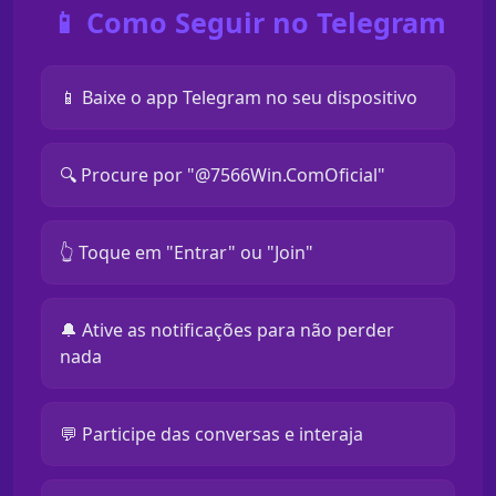
📱 Como Seguir no Telegram
📱 Baixe o app Telegram no seu dispositivo
🔍 Procure por "@7566Win.ComOficial"
👆 Toque em "Entrar" ou "Join"
🔔 Ative as notificações para não perder
nada
💬 Participe das conversas e interaja