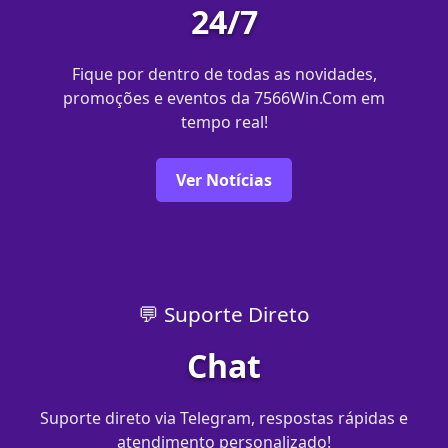
24/7
Fique por dentro de todas as novidades,
promoções e eventos da 7566Win.Com em
tempo real!
Ver Notícias
💬 Suporte Direto
Chat
Suporte direto via Telegram, respostas rápidas e
atendimento personalizado!