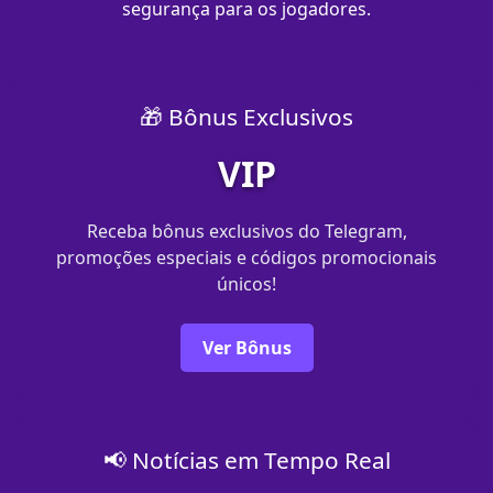
segurança para os jogadores.
🎁 Bônus Exclusivos
VIP
Receba bônus exclusivos do Telegram,
promoções especiais e códigos promocionais
únicos!
Ver Bônus
📢 Notícias em Tempo Real