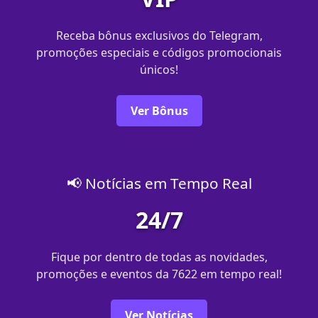
Receba bônus exclusivos do Telegram,
promoções especiais e códigos promocionais
únicos!
Ver Bônus
📢 Notícias em Tempo Real
24/7
Fique por dentro de todas as novidades,
promoções e eventos da 7622 em tempo real!
Ver Notícias