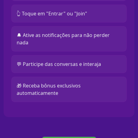
👆 Toque em "Entrar" ou "Join"
🔔 Ative as notificações para não perder
nada
💬 Participe das conversas e interaja
🎁 Receba bônus exclusivos
automaticamente