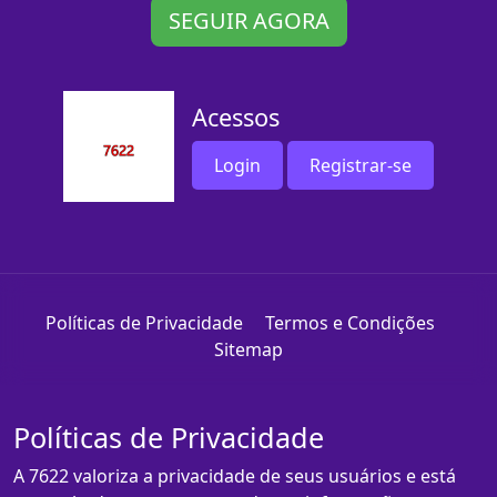
SEGUIR AGORA
Acessos
Login
Registrar-se
Políticas de Privacidade
Termos e Condições
Sitemap
Políticas de Privacidade
A 7622 valoriza a privacidade de seus usuários e está