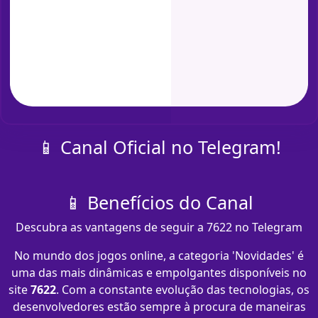
📱 Canal Oficial no Telegram!
📱 Benefícios do Canal
Descubra as vantagens de seguir a 7622 no Telegram
No mundo dos jogos online, a categoria 'Novidades' é
uma das mais dinâmicas e empolgantes disponíveis no
site
7622
. Com a constante evolução das tecnologias, os
desenvolvedores estão sempre à procura de maneiras