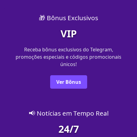
🎁 Bônus Exclusivos
VIP
Receba bônus exclusivos do Telegram,
promoções especiais e códigos promocionais
únicos!
Ver Bônus
📢 Notícias em Tempo Real
24/7