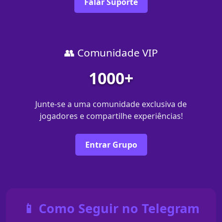
Falar Suporte
👥 Comunidade VIP
1000+
Junte-se a uma comunidade exclusiva de
jogadores e compartilhe experiências!
Entrar Grupo
📱 Como Seguir no Telegram