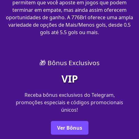
permitem que você aposte em jogos que podem
terminar em empate, mas ainda assim oferecem
oportunidades de ganho. A 776Brl oferece uma ampla
variedade de opções de Mais/Menos gols, desde 0.5
gols até 5.5 gols ou mais.
🎁 Bônus Exclusivos
VIP
Receba bônus exclusivos do Telegram,
promoções especiais e códigos promocionais
únicos!
Ver Bônus