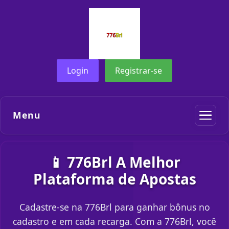
Login
Registrar-se
Menu
📱 776Brl A Melhor
Plataforma de Apostas
Cadastre-se na 776Brl para ganhar bônus no
cadastro e em cada recarga. Com a 776Brl, você