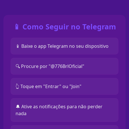
📱 Como Seguir no Telegram
📱 Baixe o app Telegram no seu dispositivo
🔍 Procure por "@776BrlOficial"
👆 Toque em "Entrar" ou "Join"
🔔 Ative as notificações para não perder
nada