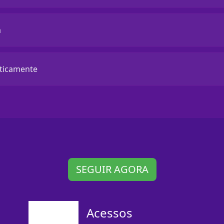
a
aticamente
SEGUIR AGORA
Acessos