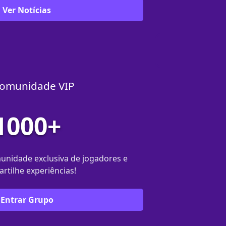
Ver Notícias
Comunidade VIP
1000+
unidade exclusiva de jogadores e
rtilhe experiências!
Entrar Grupo