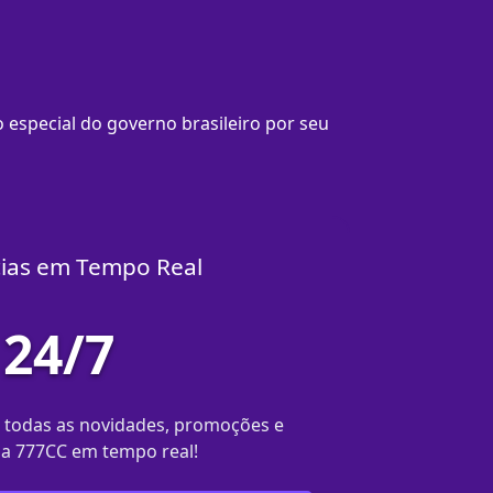
o especial do governo brasileiro por seu
cias em Tempo Real
24/7
e todas as novidades, promoções e
a 777CC em tempo real!