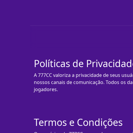
Políticas de Privacida
A 777CC valoriza a privacidade de seus usu
nossos canais de comunicação. Todos os dad
jogadores.
Termos e Condições