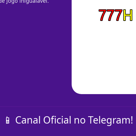
e jogo inigualável.
📱 Canal Oficial no Telegram!