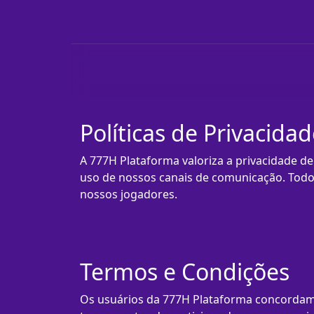
Políticas de Privacida
A 777H Plataforma valoriza a privacidade d
uso de nossos canais de comunicação. Todos
nossos jogadores.
Termos e Condições
Os usuários da 777H Plataforma concordam e