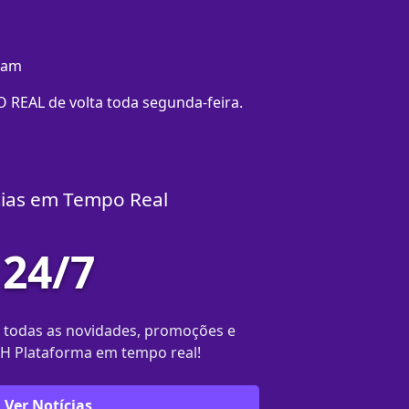
ram
 REAL de volta toda segunda-feira.
cias em Tempo Real
24/7
e todas as novidades, promoções e
7H Plataforma em tempo real!
Ver Notícias