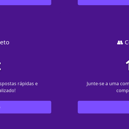
reto
👥 
t
espostas rápidas e
Junte-se a uma com
lizado!
compa
e