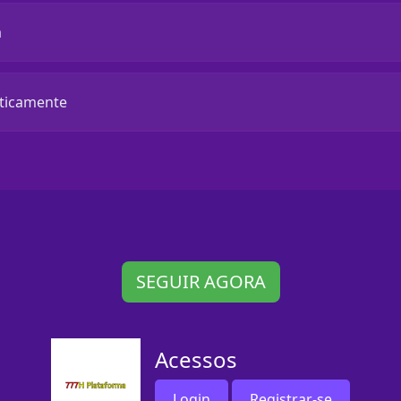
a
aticamente
SEGUIR AGORA
Acessos
Login
Registrar-se