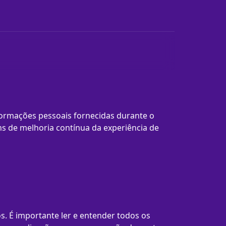
formações pessoais fornecidas durante o
ns de melhoria contínua da experiência de
. É importante ler e entender todos os