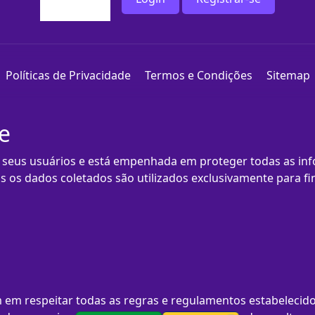
Políticas de Privacidade
Termos e Condições
Sitemap
de
e seus usuários e está empenhada em proteger todas as in
 os dados coletados são utilizados exclusivamente para fi
m respeitar todas as regras e regulamentos estabelecidos