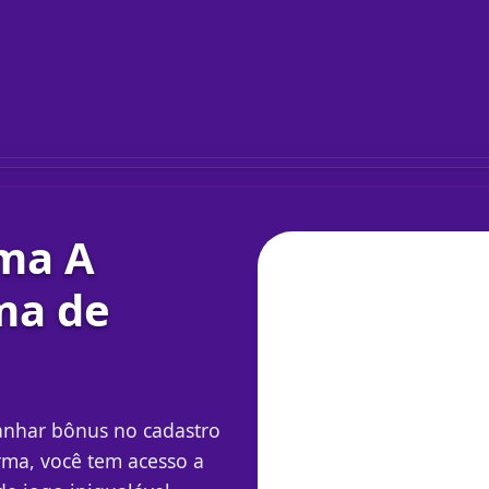
rma A
ma de
anhar bônus no cadastro
rma, você tem acesso a