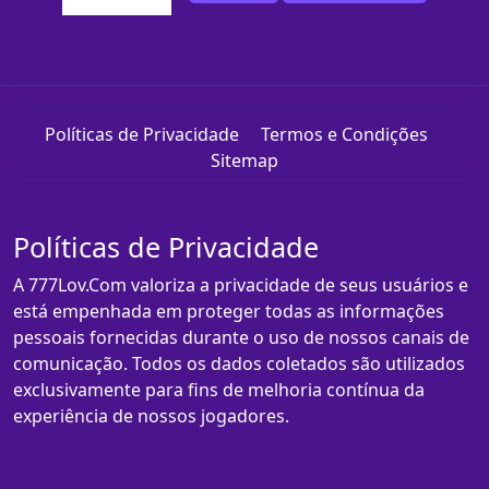
Políticas de Privacidade
Termos e Condições
Sitemap
Políticas de Privacidade
A 777Lov.Com valoriza a privacidade de seus usuários e
está empenhada em proteger todas as informações
pessoais fornecidas durante o uso de nossos canais de
comunicação. Todos os dados coletados são utilizados
exclusivamente para fins de melhoria contínua da
experiência de nossos jogadores.