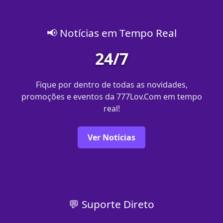
📢 Notícias em Tempo Real
24/7
Fique por dentro de todas as novidades,
promoções e eventos da 777Lov.Com em tempo
real!
Ver Notícias
💬 Suporte Direto