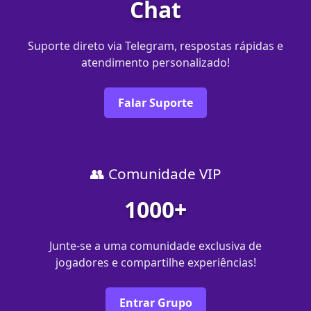
Chat
Suporte direto via Telegram, respostas rápidas e
atendimento personalizado!
Falar Suporte
👥 Comunidade VIP
1000+
Junte-se a uma comunidade exclusiva de
jogadores e compartilhe experiências!
Entrar Grupo