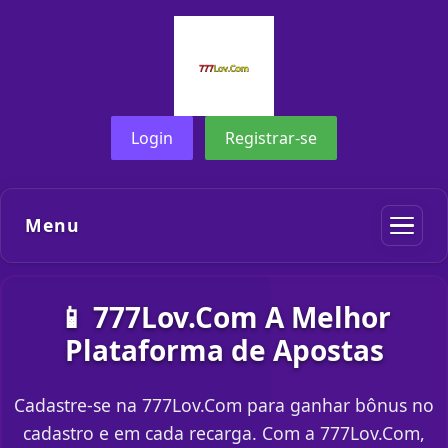
Login
Registrar-se
Menu
📱 777Lov.Com A Melhor
Plataforma de Apostas
Cadastre-se na 777Lov.Com para ganhar bônus no
cadastro e em cada recarga. Com a 777Lov.Com,