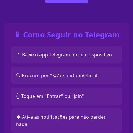
📱 Como Seguir no Telegram
📱 Baixe o app Telegram no seu dispositivo
🔍 Procure por "@777Lov.ComOficial"
👆 Toque em "Entrar" ou "Join"
🔔 Ative as notificações para não perder
nada