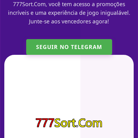
777Sort.Com, você tem acesso a promoções
incríveis e uma experiência de jogo inigualável.
Junte-se aos vencedores agora!
SEGUIR NO TELEGRAM