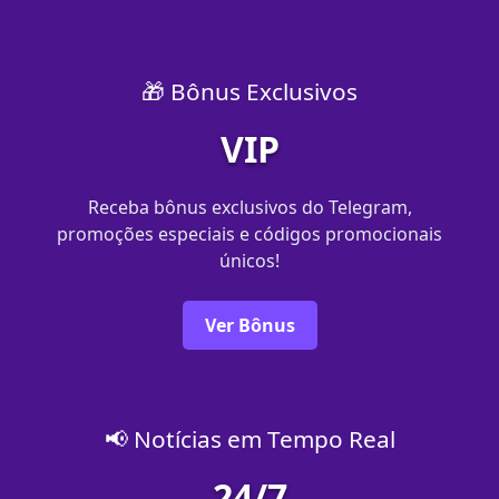
🎁 Bônus Exclusivos
VIP
Receba bônus exclusivos do Telegram,
promoções especiais e códigos promocionais
únicos!
Ver Bônus
📢 Notícias em Tempo Real
24/7