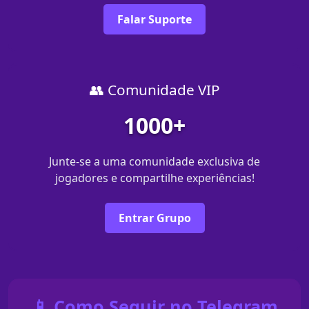
Falar Suporte
👥 Comunidade VIP
1000+
Junte-se a uma comunidade exclusiva de
jogadores e compartilhe experiências!
Entrar Grupo
📱 Como Seguir no Telegram