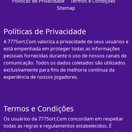
Políticas de Privacidade
Termos e Condições
Sitemap
Políticas de Privacidade
A 777Sort.Com valoriza a privacidade de seus usuários e
está empenhada em proteger todas as informações
pessoais fornecidas durante o uso de nossos canais de
comunicação. Todos os dados coletados são utilizados
exclusivamente para fins de melhoria contínua da
experiência de nossos jogadores.
Termos e Condições
Os usuários da 777Sort.Com concordam em respeitar
todas as regras e regulamentos estabelecidos. É