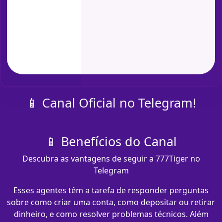
📱 Canal Oficial no Telegram!
📱 Benefícios do Canal
Descubra as vantagens de seguir a 777Tiger no
Telegram
Esses agentes têm a tarefa de responder perguntas
sobre como criar uma conta, como depositar ou retirar
dinheiro, e como resolver problemas técnicos. Além