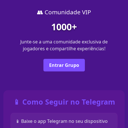
👥 Comunidade VIP
1000+
Junte-se a uma comunidade exclusiva de
jogadores e compartilhe experiências!
Entrar Grupo
📱 Como Seguir no Telegram
📱 Baixe o app Telegram no seu dispositivo