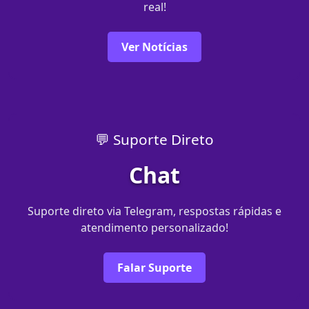
real!
Ver Notícias
💬 Suporte Direto
Chat
Suporte direto via Telegram, respostas rápidas e
atendimento personalizado!
Falar Suporte