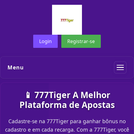
Login
Registrar-se
Menu
📱 777Tiger A Melhor
Plataforma de Apostas
Cadastre-se na 777Tiger para ganhar bônus no
cadastro e em cada recarga. Com a 777Tiger, você