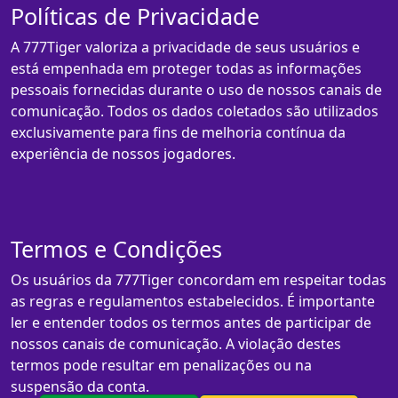
Políticas de Privacidade
A 777Tiger valoriza a privacidade de seus usuários e
está empenhada em proteger todas as informações
pessoais fornecidas durante o uso de nossos canais de
comunicação. Todos os dados coletados são utilizados
exclusivamente para fins de melhoria contínua da
experiência de nossos jogadores.
Termos e Condições
Os usuários da 777Tiger concordam em respeitar todas
as regras e regulamentos estabelecidos. É importante
ler e entender todos os termos antes de participar de
nossos canais de comunicação. A violação destes
termos pode resultar em penalizações ou na
suspensão da conta.