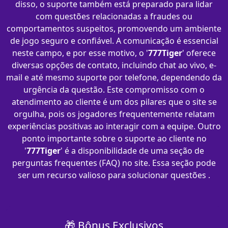
disso, o suporte também está preparado para lidar
com questões relacionadas a fraudes ou
comportamentos suspeitos, promovendo um ambiente
de jogo seguro e confiável. A comunicação é essencial
neste campo, e por esse motivo, o '
777Tiger
' oferece
diversas opções de contato, incluindo chat ao vivo, e-
mail e até mesmo suporte por telefone, dependendo da
urgência da questão. Este compromisso com o
atendimento ao cliente é um dos pilares que o site se
orgulha, pois os jogadores frequentemente relatam
experiências positivas ao interagir com a equipe. Outro
ponto importante sobre o suporte ao cliente no
'
777Tiger
' é a disponibilidade de uma seção de
perguntas frequentes (FAQ) no site. Essa seção pode
ser um recurso valioso para solucionar questões .
🎁 Bônus Exclusivos