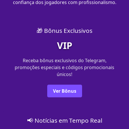
confiança dos jogadores com profissionalismo.
🎁 Bônus Exclusivos
VIP
Receba bônus exclusivos do Telegram,
promoções especiais e códigos promocionais
únicos!
Ver Bônus
📢 Notícias em Tempo Real