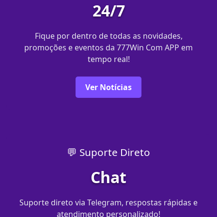
24/7
Fique por dentro de todas as novidades,
promoções e eventos da 777Win Com APP em
tempo real!
Ver Notícias
💬 Suporte Direto
Chat
Suporte direto via Telegram, respostas rápidas e
atendimento personalizado!