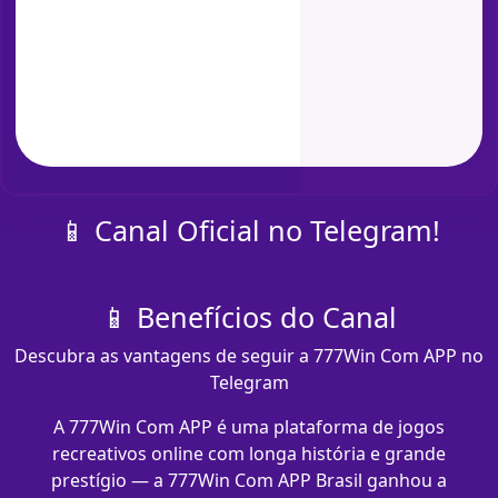
📱 Canal Oficial no Telegram!
📱 Benefícios do Canal
Descubra as vantagens de seguir a 777Win Com APP no
Telegram
A 777Win Com APP é uma plataforma de jogos
recreativos online com longa história e grande
prestígio — a 777Win Com APP Brasil ganhou a