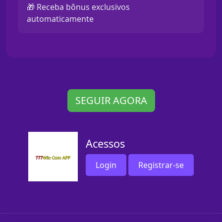
🎁 Receba bônus exclusivos
automaticamente
SEGUIR AGORA
Acessos
Login
Registrar-se