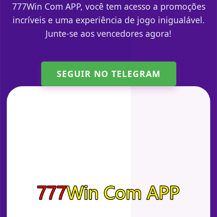
777Win Com APP, você tem acesso a promoções
incríveis e uma experiência de jogo inigualável.
Junte-se aos vencedores agora!
SEGUIR NO TELEGRAM