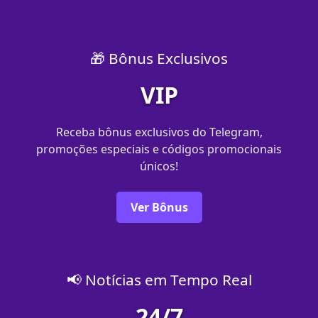
🎁 Bônus Exclusivos
VIP
Receba bônus exclusivos do Telegram,
promoções especiais e códigos promocionais
únicos!
Ver Bônus
📢 Notícias em Tempo Real
24/7