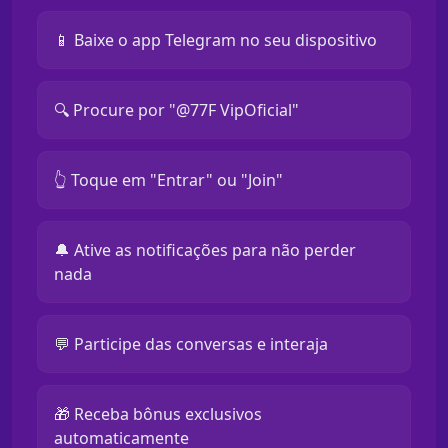
📱 Baixe o app Telegram no seu dispositivo
🔍 Procure por "@77F VipOficial"
👆 Toque em "Entrar" ou "Join"
🔔 Ative as notificações para não perder
nada
💬 Participe das conversas e interaja
🎁 Receba bônus exclusivos
automaticamente