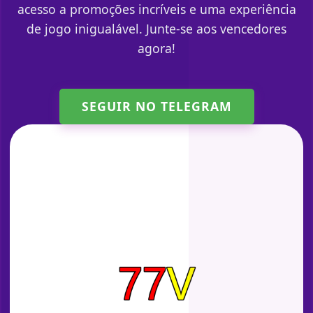
acesso a promoções incríveis e uma experiência
de jogo inigualável. Junte-se aos vencedores
agora!
SEGUIR NO TELEGRAM