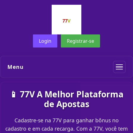
Login
Registrar-se
Menu
📱 77V A Melhor Plataforma
de Apostas
Cadastre-se na 77V para ganhar bônus no
cadastro e em cada recarga. Com a 77V, você tem