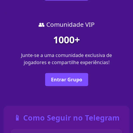
👥 Comunidade VIP
1000+
Junte-se a uma comunidade exclusiva de
jogadores e compartilhe experiências!
Entrar Grupo
📱 Como Seguir no Telegram