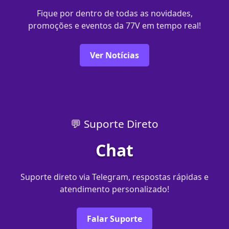
Fique por dentro de todas as novidades,
promoções e eventos da 77V em tempo real!
Ver Notícias
💬 Suporte Direto
Chat
Suporte direto via Telegram, respostas rápidas e
atendimento personalizado!
Falar Suporte