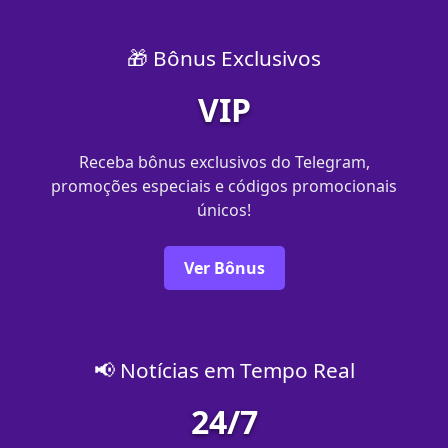
🎁 Bônus Exclusivos
VIP
Receba bônus exclusivos do Telegram,
promoções especiais e códigos promocionais
únicos!
Ver Bônus
📢 Notícias em Tempo Real
24/7