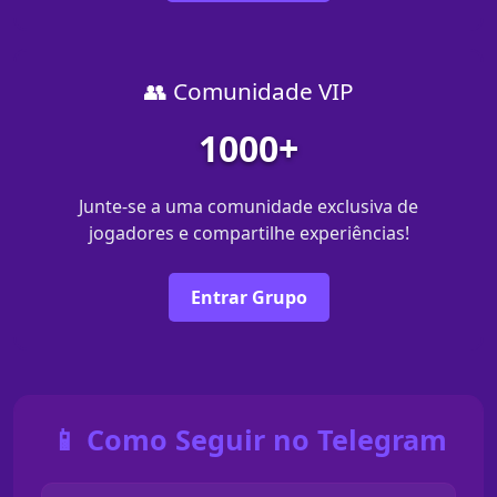
👥 Comunidade VIP
1000+
Junte-se a uma comunidade exclusiva de
jogadores e compartilhe experiências!
Entrar Grupo
📱 Como Seguir no Telegram