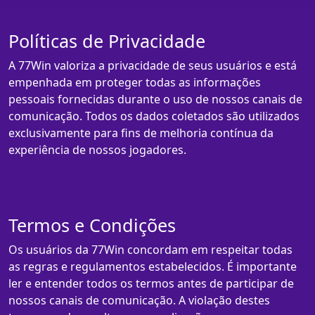
Políticas de Privacidade
A 77Win valoriza a privacidade de seus usuários e está
empenhada em proteger todas as informações
pessoais fornecidas durante o uso de nossos canais de
comunicação. Todos os dados coletados são utilizados
exclusivamente para fins de melhoria contínua da
experiência de nossos jogadores.
Termos e Condições
Os usuários da 77Win concordam em respeitar todas
as regras e regulamentos estabelecidos. É importante
ler e entender todos os termos antes de participar de
nossos canais de comunicação. A violação destes