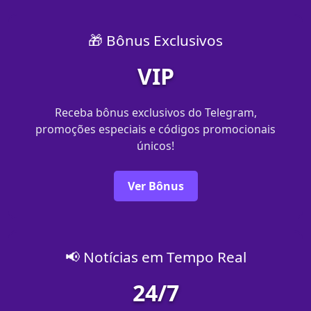
🎁 Bônus Exclusivos
VIP
Receba bônus exclusivos do Telegram,
promoções especiais e códigos promocionais
únicos!
Ver Bônus
📢 Notícias em Tempo Real
24/7