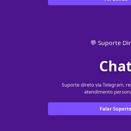
💬 Suporte Di
Cha
Suporte direto via Telegram, r
atendimento persona
Falar Suport