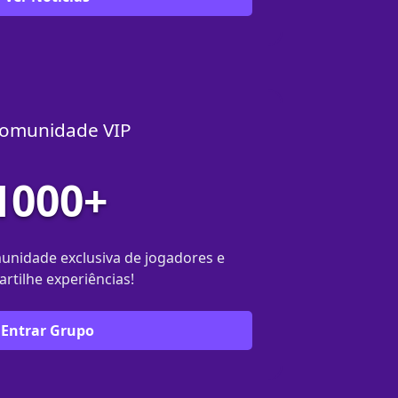
Comunidade VIP
1000+
unidade exclusiva de jogadores e
rtilhe experiências!
Entrar Grupo