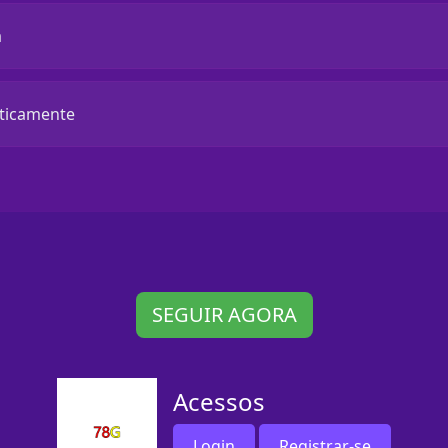
a
aticamente
SEGUIR AGORA
Acessos
Login
Registrar-se