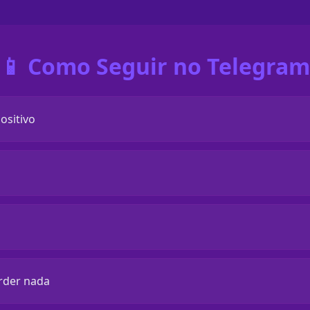
📱 Como Seguir no Telegram
ositivo
erder nada