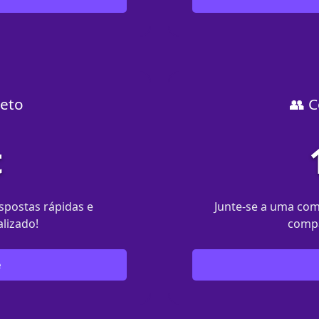
reto
👥 
t
espostas rápidas e
Junte-se a uma com
lizado!
compa
e