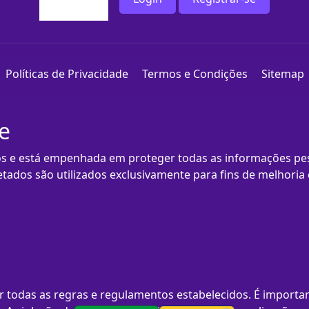
Políticas de Privacidade
Termos e Condições
Sitemap
de
ios e está empenhada em proteger todas as informações pe
tados são utilizados exclusivamente para fins de melhoria
todas as regras e regulamentos estabelecidos. É importan