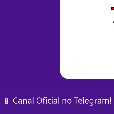
📱 Canal Oficial no Telegram!