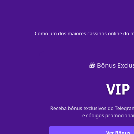
Como um dos maiores cassinos online do mu
🎁 Bônus Exclu
VIP
Receba bônus exclusivos do Telegra
e códigos promocionai
Ver Bônus