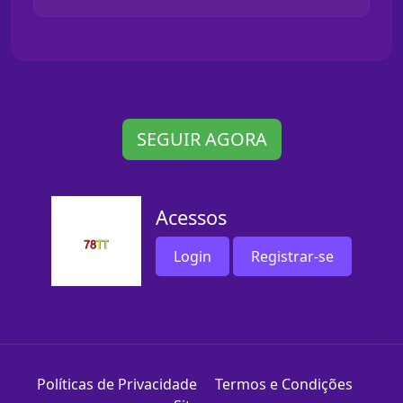
SEGUIR AGORA
Acessos
Login
Registrar-se
Políticas de Privacidade
Termos e Condições