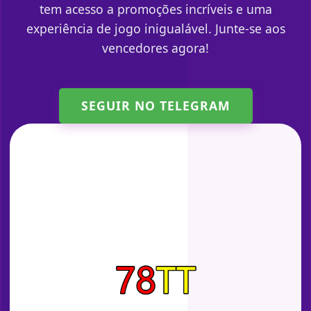
tem acesso a promoções incríveis e uma
experiência de jogo inigualável. Junte-se aos
vencedores agora!
SEGUIR NO TELEGRAM