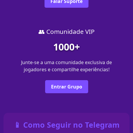
Falar Suporte
👥 Comunidade VIP
1000+
Junte-se a uma comunidade exclusiva de
jogadores e compartilhe experiências!
Entrar Grupo
📱 Como Seguir no Telegram