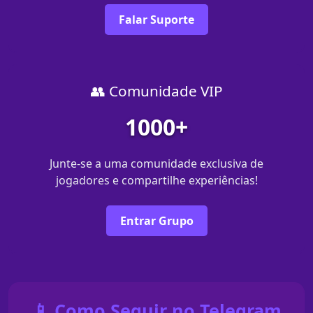
Falar Suporte
👥 Comunidade VIP
1000+
Junte-se a uma comunidade exclusiva de
jogadores e compartilhe experiências!
Entrar Grupo
📱 Como Seguir no Telegram