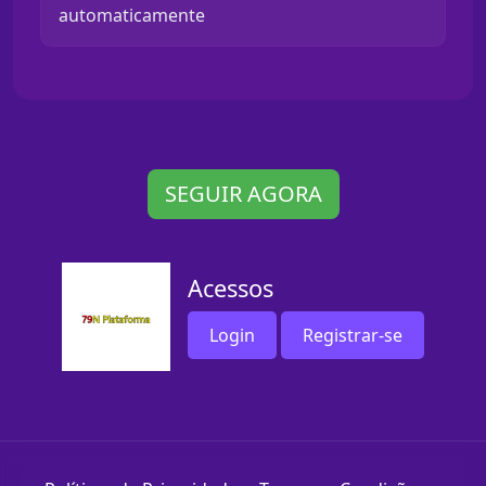
automaticamente
SEGUIR AGORA
Acessos
Login
Registrar-se