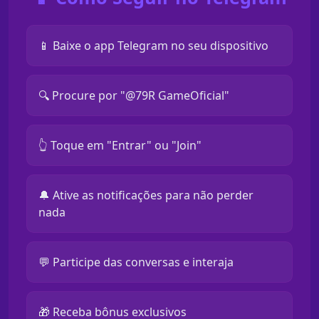
📱 Baixe o app Telegram no seu dispositivo
🔍 Procure por "@79R GameOficial"
👆 Toque em "Entrar" ou "Join"
🔔 Ative as notificações para não perder
nada
💬 Participe das conversas e interaja
🎁 Receba bônus exclusivos