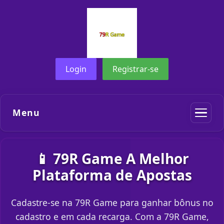
Login
Registrar-se
Menu
📱 79R Game A Melhor
Plataforma de Apostas
Cadastre-se na 79R Game para ganhar bônus no
cadastro e em cada recarga. Com a 79R Game,