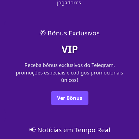
jogadores.
🎁 Bônus Exclusivos
VIP
Receba bônus exclusivos do Telegram,
promoções especiais e códigos promocionais
únicos!
Ver Bônus
📢 Notícias em Tempo Real