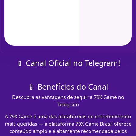
📱 Canal Oficial no Telegram!
📱 Benefícios do Canal
Descubra as vantagens de seguir a 79X Game no
Telegram
A 79X Game é uma das plataformas de entretenimento
mais queridas — a plataforma 79X Game Brasil oferece
conteúdo amplo e é altamente recomendada pelos