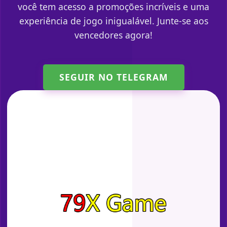
você tem acesso a promoções incríveis e uma
experiência de jogo inigualável. Junte-se aos
vencedores agora!
SEGUIR NO TELEGRAM