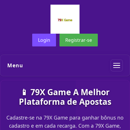
Login
Registrar-se
Menu
📱 79X Game A Melhor
Plataforma de Apostas
Cadastre-se na 79X Game para ganhar bônus no
cadastro e em cada recarga. Com a 79X Game,