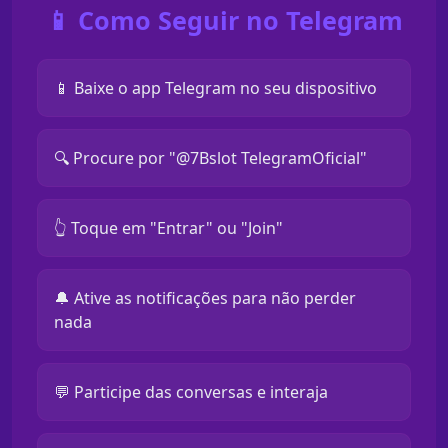
📱 Como Seguir no Telegram
📱 Baixe o app Telegram no seu dispositivo
🔍 Procure por "@7Bslot TelegramOficial"
👆 Toque em "Entrar" ou "Join"
🔔 Ative as notificações para não perder
nada
💬 Participe das conversas e interaja