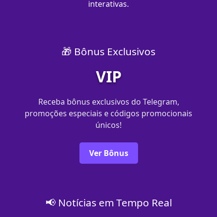
interativas.
🎁 Bônus Exclusivos
VIP
Receba bônus exclusivos do Telegram,
promoções especiais e códigos promocionais
únicos!
Ver Bônus
📢 Notícias em Tempo Real