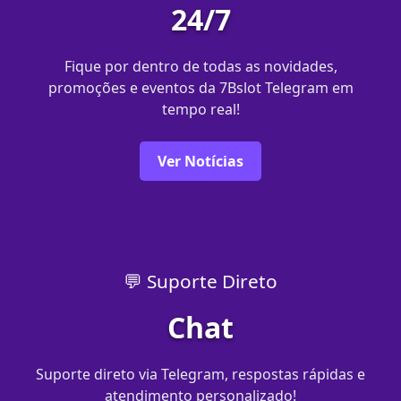
24/7
Fique por dentro de todas as novidades,
promoções e eventos da 7Bslot Telegram em
tempo real!
Ver Notícias
💬 Suporte Direto
Chat
Suporte direto via Telegram, respostas rápidas e
atendimento personalizado!