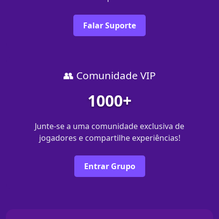
Falar Suporte
👥 Comunidade VIP
1000+
Junte-se a uma comunidade exclusiva de
jogadores e compartilhe experiências!
Entrar Grupo