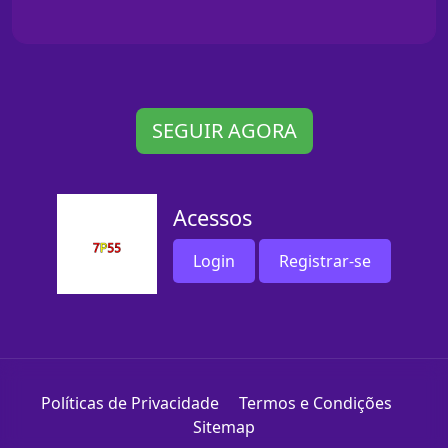
SEGUIR AGORA
Acessos
Login
Registrar-se
Políticas de Privacidade
Termos e Condições
Sitemap