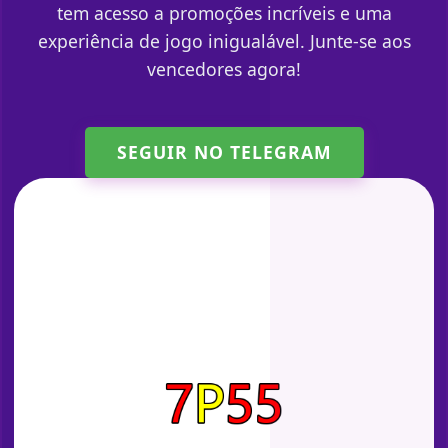
tem acesso a promoções incríveis e uma
experiência de jogo inigualável. Junte-se aos
vencedores agora!
SEGUIR NO TELEGRAM