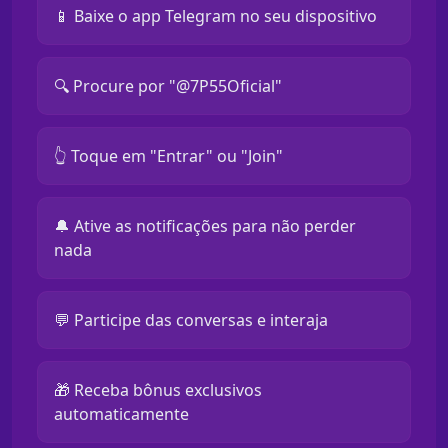
📱 Baixe o app Telegram no seu dispositivo
🔍 Procure por "@7P55Oficial"
👆 Toque em "Entrar" ou "Join"
🔔 Ative as notificações para não perder
nada
💬 Participe das conversas e interaja
🎁 Receba bônus exclusivos
automaticamente