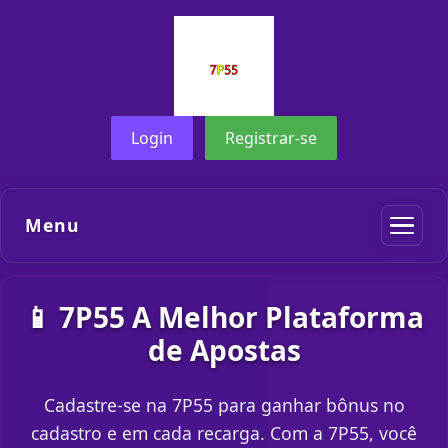
Login
Registrar-se
Menu
📱 7P55 A Melhor Plataforma
de Apostas
Cadastre-se na 7P55 para ganhar bônus no
cadastro e em cada recarga. Com a 7P55, você