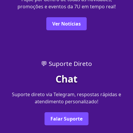
promoções e eventos da 7U em tempo real!
Ver Notícias
💬 Suporte Direto
Chat
Suporte direto via Telegram, respostas rápidas e
atendimento personalizado!
Falar Suporte