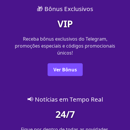
🎁 Bônus Exclusivos
VIP
Receba bônus exclusivos do Telegram,
promoções especiais e códigos promocionais
únicos!
Ver Bônus
📢 Notícias em Tempo Real
24/7
Fique por dentro de todas as novidades,