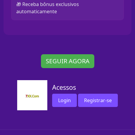
🎁 Receba bônus exclusivos
automaticamente
SEGUIR AGORA
Acessos
Login
Registrar-se