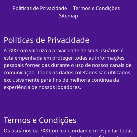
Políticas de Privacidade
Termos e Condições
Sitemap
Políticas de Privacidade
A 7XX.Com valoriza a privacidade de seus usuários e
está empenhada em proteger todas as informações
pessoais fornecidas durante o uso de nossos canais de
comunicação. Todos os dados coletados são utilizados
exclusivamente para fins de melhoria contínua da
experiência de nossos jogadores.
Termos e Condições
Os usuários da 7XX.Com concordam em respeitar todas