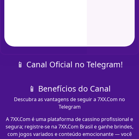
📱 Canal Oficial no Telegram!
📱 Benefícios do Canal
Descubra as vantagens de seguir a 7XX.Com no
Telegram
A 7XX.Com é uma plataforma de cassino profissional e
segura; registre-se na 7XX.Com Brasil e ganhe brindes,
com jogos variados e conteúdo emocionante — você