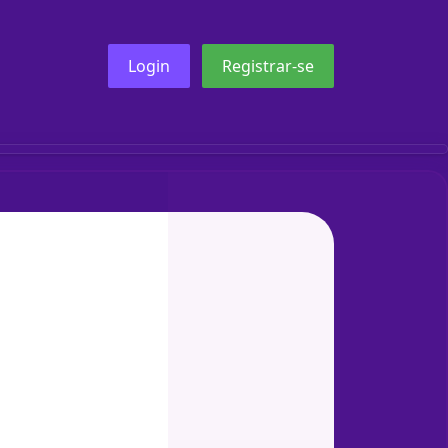
Login
Registrar-se