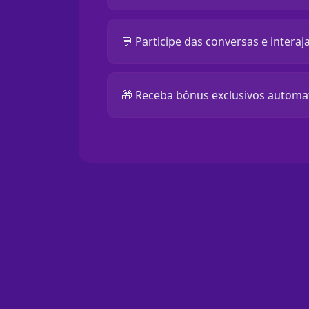
💬 Participe das conversas e interaj
🎁 Receba bônus exclusivos autom