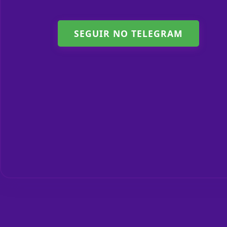
SEGUIR NO TELEGRAM