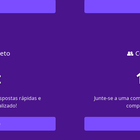
reto
👥 
t
espostas rápidas e
Junte-se a uma com
lizado!
compa
e