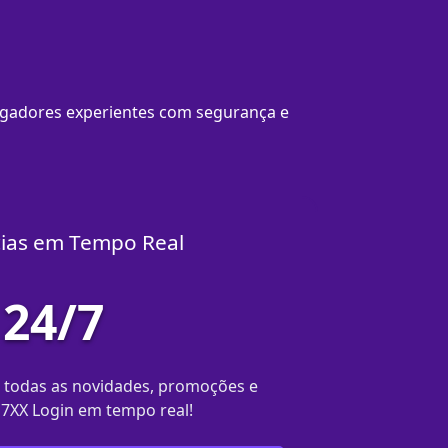
jogadores experientes com segurança e
cias em Tempo Real
24/7
e todas as novidades, promoções e
 7XX Login em tempo real!