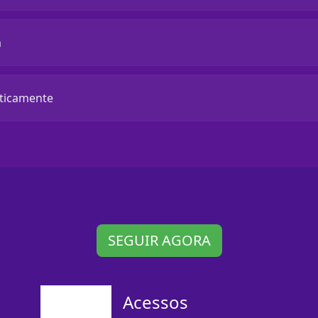
a
aticamente
SEGUIR AGORA
Acessos