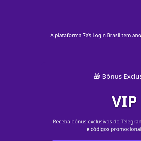
A plataforma 7XX Login Brasil tem an
🎁 Bônus Exclu
VIP
Receba bônus exclusivos do Telegra
e códigos promocionai