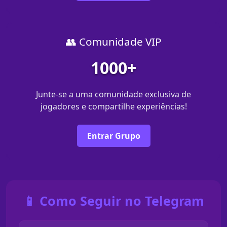
👥 Comunidade VIP
1000+
Junte-se a uma comunidade exclusiva de
jogadores e compartilhe experiências!
Entrar Grupo
📱 Como Seguir no Telegram