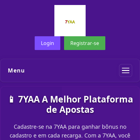
Login
Registrar-se
Menu
📱 7YAA A Melhor Plataforma
de Apostas
Cadastre-se na 7YAA para ganhar bônus no
cadastro e em cada recarga. Com a 7YAA, você