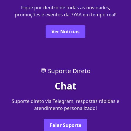
Fique por dentro de todas as novidades,
promoções e eventos da 7YAA em tempo real!
Ver Notícias
💬 Suporte Direto
Chat
Suporte direto via Telegram, respostas rápidas e
atendimento personalizado!
Falar Suporte